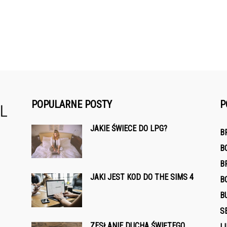
POPULARNE POSTY
P
JAKIE ŚWIECE DO LPG?
B
B
B
JAKI JEST KOD DO THE SIMS 4
B
B
S
ZESŁANIE DUCHA ŚWIĘTEGO
L