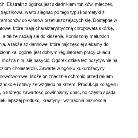
. Ekstrakt z ogórka jest składnikiem toników, mleczek,
trądzikową, warto sięgnąć po tego typu kosmetyki z
szamponów do włosów przetłuszczających się. Dostępne w
untowe, które mają charakterystyczną chropowatą skórkę,
a, a także nadają się do kiszenia. Korniszony malutkich
a, a także szklarniowe, które najczęściej siekamy do
błonnika, ogórek jest dobrym regulatorem pracy układu
 można nimi się nasycić. Ogórek działa też pozytywnie na
ziom cholesterolu. Zawarte w ogórku kukurbitacyny
tynowotworowe. Może on znacznie ochronić przed rakiem
paznokcie i stawy ze względu na krzem. Produkcja kolagenu
wi, o którego zawartość powinniśmy dbać, bo często spada
ki lepszej produkcji kreatyny i wzmacnia paznokcie