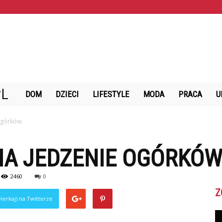
StazMalzenski.pl
DOM
DZIECI
LIFESTYLE
MODA
PRACA
U
ogórków.
MA JEDZENIE OGÓRKÓW
2460
0
Z
ierkaj) na Twitterze