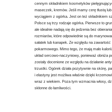
cennym składnikiem kosmetyków pielęgnujących
maseczek, kremów. Jeśli mamy cerę tłustą lub 
wyciągiem z ogórka. Jest on też składnikiem 
Polsce są trzy rodzaje ogórka. Pierwsze to gr
ale idealnie nadają się do jedzenia bez obierani
rozmiarów, które odpowiednie są do marynowani
sałatek lub kanapek. Ze względu na zawartość 
pokarmowego. Mimo tego, że mają mało kalorii,
układ sercowo-naczyniowy, ponieważ obniża po
zostały docenione ze względu na działanie an
trzustki. Ogórek działa pozytywnie na skórę, 
i elastyny jest możliwa właśnie dzięki krzemo
wraz z wiekiem. Poza tym wzmacnia włosy, dzię
skłonne do łamliwości.