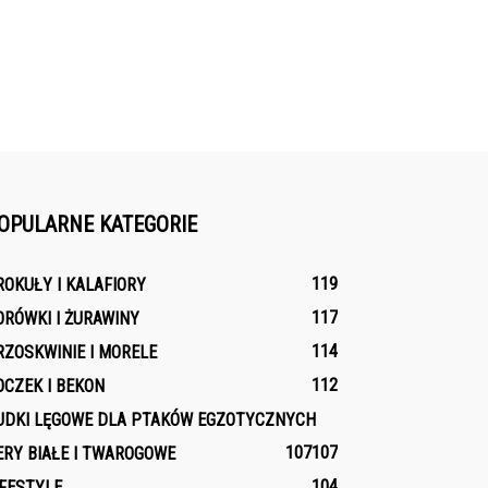
OPULARNE KATEGORIE
119
ROKUŁY I KALAFIORY
117
ORÓWKI I ŻURAWINY
114
RZOSKWINIE I MORELE
112
OCZEK I BEKON
UDKI LĘGOWE DLA PTAKÓW EGZOTYCZNYCH
107
107
ERY BIAŁE I TWAROGOWE
104
IFESTYLE