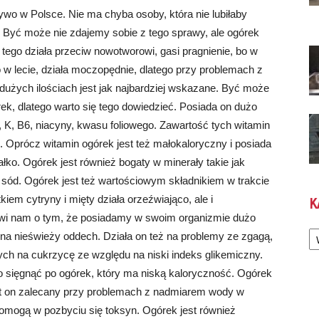
ywo w Polsce. Nie ma chyba osoby, która nie lubiłaby
i. Być może nie zdajemy sobie z tego sprawy, ale ogórek
ego działa przeciw nowotworowi, gasi pragnienie, bo w
 w lecie, działa moczopędnie, dlatego przy problemach z
użych ilościach jest jak najbardziej wskazane. Być może
ek, dlatego warto się tego dowiedzieć. Posiada on dużo
E, K, B6, niacyny, kwasu foliowego. Zawartość tych witamin
z. Oprócz witamin ogórek jest też małokaloryczny i posiada
ałko. Ogórek jest również bogaty w minerały takie jak
z sód. Ogórek jest też wartościowym składnikiem w trakcie
em cytryny i mięty działa orzeźwiająco, ale i
K
wi nam o tym, że posiadamy w swoim organizmie dużo
Ka
 na nieświeży oddech. Działa on też na problemy ze zgagą,
ch na cukrzycę ze względu na niski indeks glikemiczny.
to sięgnąć po ogórek, który ma niską kaloryczność. Ogórek
st on zalecany przy problemach z nadmiarem wody w
pomogą w pozbyciu się toksyn. Ogórek jest również