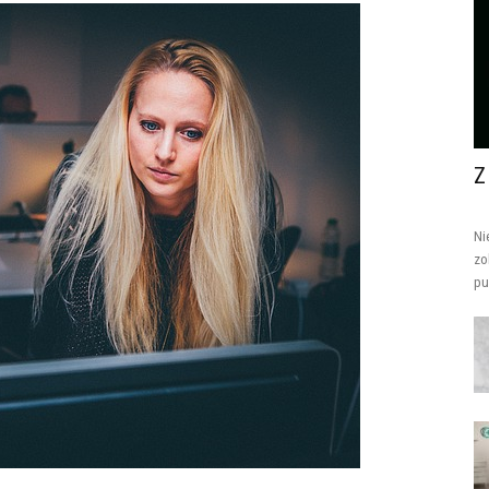
Z
Ni
zo
pu