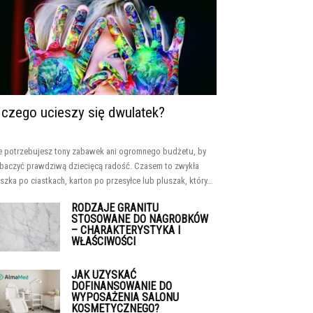
 czego ucieszy się dwulatek?
e potrzebujesz tony zabawek ani ogromnego budżetu, by
baczyć prawdziwą dziecięcą radość. Czasem to zwykła
szka po ciastkach, karton po przesyłce lub pluszak, który...
RODZAJE GRANITU
STOSOWANE DO NAGROBKÓW
– CHARAKTERYSTYKA I
WŁAŚCIWOŚCI
JAK UZYSKAĆ
DOFINANSOWANIE DO
WYPOSAŻENIA SALONU
KOSMETYCZNEGO?