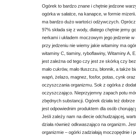
Ogórek to bardzo znane i chętnie jedzone warz
ogórka w sałatce, na kanapce, w formie mizeri
ma bardzo dużo wartości odżywczych. Oprócz t
97% składa się z wody, dlatego chętnie jemy go
nerkami i układem moczowym jego jedzenie w d
przy jedzeniu nie wiemy jakie witaminy ma ogór
witaminy C, tiaminy, ryboflawiny, Witaminy A, 
jest zależna od tego czy jest ze skórką czy be
mało cukrów, mało tłuszczu, błonnik, a także bi
wapń, żelazo, magnez, fosfor, potas, cynk ora
oczyszczania organizmu. Sok z ogórka z dodatki
oczyszczająco. Nieprzyjemny zapach potu mó
zbędnych substancji. Ogórek działa też dobrze
jest odpowiednim produktem dla osób chorujący
Jeśli zależy nam na diecie odchudzającej, war
działa również odkwaszająco na organizm. Je
organizmie – ogórki zadziałają moczopędnie i 