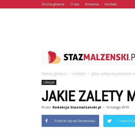
Strona główna
O nas
Reklama
Kontakt
Strona główna
Lifestyle
Jakie zalety ma jedzenie 
Lifestyle
JAKIE ZALETY 
Przez
Redakcja Stazmalzenski.pl
-
15 lutego 2019
Podziel się na Facebooku
Tweet (Ćw