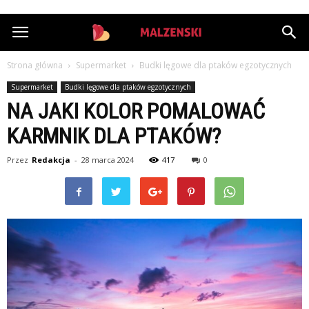
StazMalzenski.pl
Strona główna
Supermarket
Budki lęgowe dla ptaków egzotycznych
Supermarket
Budki lęgowe dla ptaków egzotycznych
NA JAKI KOLOR POMALOWAĆ
KARMNIK DLA PTAKÓW?
Przez
Redakcja
-
28 marca 2024
417
0