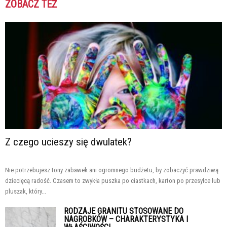
ZOBACZ TEŻ
Z czego ucieszy się dwulatek?
Nie potrzebujesz tony zabawek ani ogromnego budżetu, by zobaczyć prawdziwą
dziecięcą radość. Czasem to zwykła puszka po ciastkach, karton po przesyłce lub
pluszak, który...
RODZAJE GRANITU STOSOWANE DO
NAGROBKÓW – CHARAKTERYSTYKA I