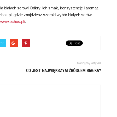
 białych serów! Odkryj ich smak, konsystencję i aromat.
chos.pl, gdzie znajdziesz szeroki wybór białych serów.
//www.echos.pl/
.
ter
Następny artykuł
CO JEST NAJWIĘKSZYM ŹRÓDŁEM BIAŁKA?