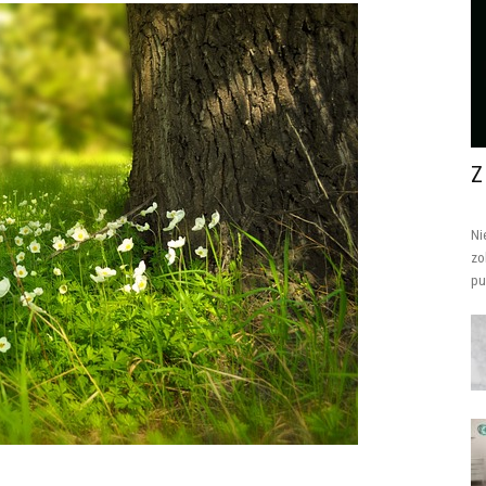
Z
Ni
zo
pu