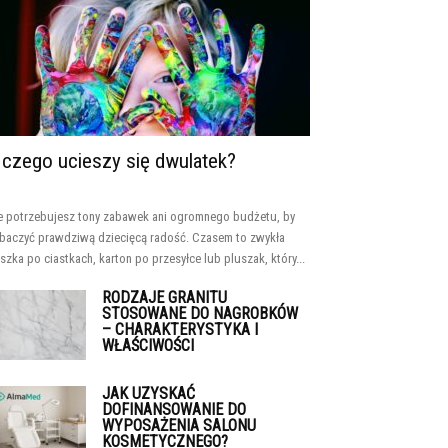
 czego ucieszy się dwulatek?
e potrzebujesz tony zabawek ani ogromnego budżetu, by
baczyć prawdziwą dziecięcą radość. Czasem to zwykła
szka po ciastkach, karton po przesyłce lub pluszak, który...
RODZAJE GRANITU
STOSOWANE DO NAGROBKÓW
– CHARAKTERYSTYKA I
WŁAŚCIWOŚCI
JAK UZYSKAĆ
DOFINANSOWANIE DO
WYPOSAŻENIA SALONU
KOSMETYCZNEGO?