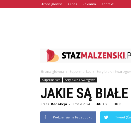
Strona główna
O nas
Reklama
Kontakt
Strona główna
Supermarket
Sery białe i twarogo
Supermarket
Sery białe i twarogowe
JAKIE SĄ BIAŁE
Przez
Redakcja
-
3 maja 2024
332
0
Podziel się na Facebooku
Tweet (Ćw