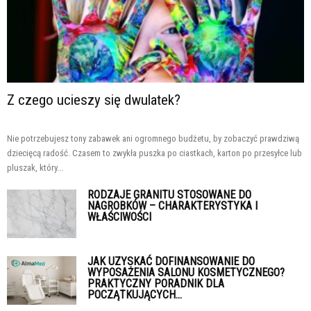
Z czego ucieszy się dwulatek?
Nie potrzebujesz tony zabawek ani ogromnego budżetu, by zobaczyć prawdziwą
dziecięcą radość. Czasem to zwykła puszka po ciastkach, karton po przesyłce lub
pluszak, który...
RODZAJE GRANITU STOSOWANE DO
NAGROBKÓW – CHARAKTERYSTYKA I
WŁAŚCIWOŚCI
JAK UZYSKAĆ DOFINANSOWANIE DO
WYPOSAŻENIA SALONU KOSMETYCZNEGO?
PRAKTYCZNY PORADNIK DLA
POCZĄTKUJĄCYCH...