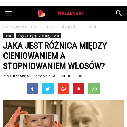
StazMalzenski.pl
Strona główna
Uroda
Nożyczki fryzjerskie, degażówki
Uroda
Nożyczki fryzjerskie, degażówki
JAKA JEST RÓŻNICA MIĘDZY
CIENIOWANIEM A
STOPNIOWANIEM WŁOSÓW?
Przez
Redakcja
-
22 marca 2024
683
0