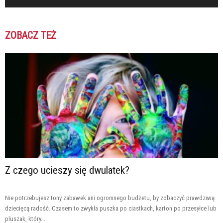
ZOBACZ TEŻ
Z czego ucieszy się dwulatek?
Nie potrzebujesz tony zabawek ani ogromnego budżetu, by zobaczyć prawdziwą
dziecięcą radość. Czasem to zwykła puszka po ciastkach, karton po przesyłce lub
pluszak, który...