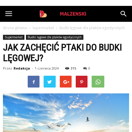
StazMalzenski.pl
Strona główna
Supermarket
Budki lęgowe dla ptaków egzotycznych
Supermarket
Budki lęgowe dla ptaków egzotycznych
JAK ZACHĘCIĆ PTAKI DO BUDKI
LĘGOWEJ?
Przez
Redakcja
-
1 czerwca 2024
315
0