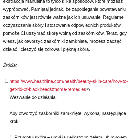
ekstrakcja manualna to tylko kilka sposobów, które możesz
wypróbować. Pamiętaj jednak, że zapobieganie powstawaniu
zaskórników jest równie ważne jak ich usuwanie. Regularne
oczyszczanie skóry i stosowanie odpowiednich produktów
pomoże Ci utrzymać skórę wolną od zaskórników. Teraz, gdy
wiesz, jak otworzyć zaskórniki zamknięte, możesz zacząć
działać i cieszyć się zdrową i piękną skórą.
Źródła:
https://www.healthline.com/health/beauty-skin-care/how-to-
get-rid-of-blackheads#home-remedies
</
Wezwanie do działania:
Aby otworzyć zaskórniki zamknięte, wykonaj następujące
kroki:
1. Przygotuj skórę – umyj ją delikatnym żelem lub mydłem