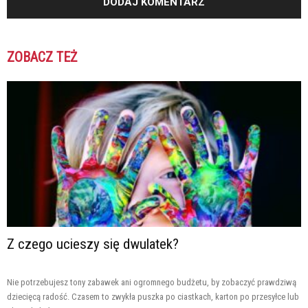
ZOBACZ TEŻ
Z czego ucieszy się dwulatek?
Nie potrzebujesz tony zabawek ani ogromnego budżetu, by zobaczyć prawdziwą
dziecięcą radość. Czasem to zwykła puszka po ciastkach, karton po przesyłce lub