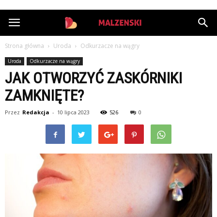
StazMalzenski.pl
Strona główna
Uroda
Odkurzacze na wągry
Uroda
Odkurzacze na wągry
JAK OTWORZYĆ ZASKÓRNIKI
ZAMKNIĘTE?
Przez
Redakcja
-
10 lipca 2023
526
0