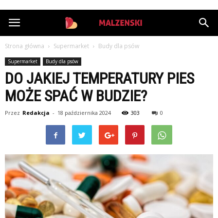
StazMalzenski.pl
Strona główna
Supermarket
Budy dla psów
Supermarket
Budy dla psów
DO JAKIEJ TEMPERATURY PIES
MOŻE SPAĆ W BUDZIE?
Przez
Redakcja
-
18 października 2024
303
0