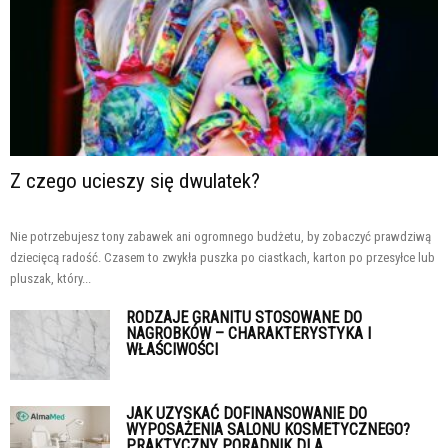
Z czego ucieszy się dwulatek?
Nie potrzebujesz tony zabawek ani ogromnego budżetu, by zobaczyć prawdziwą
dziecięcą radość. Czasem to zwykła puszka po ciastkach, karton po przesyłce lub
pluszak, który...
RODZAJE GRANITU STOSOWANE DO
NAGROBKÓW – CHARAKTERYSTYKA I
WŁAŚCIWOŚCI
JAK UZYSKAĆ DOFINANSOWANIE DO
WYPOSAŻENIA SALONU KOSMETYCZNEGO?
PRAKTYCZNY PORADNIK DLA