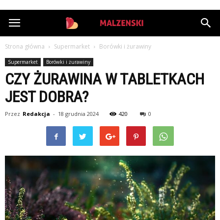
StazMalzenski.pl
Strona główna
Supermarket
Borówki i żurawiny
Supermarket
Borówki i żurawiny
CZY ŻURAWINA W TABLETKACH
JEST DOBRA?
Przez
Redakcja
-
18 grudnia 2024
420
0