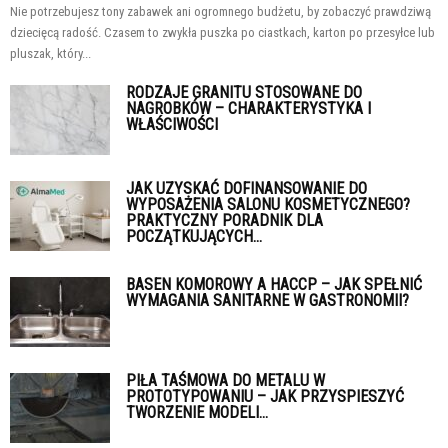
Nie potrzebujesz tony zabawek ani ogromnego budżetu, by zobaczyć prawdziwą
dziecięcą radość. Czasem to zwykła puszka po ciastkach, karton po przesyłce lub
pluszak, który...
RODZAJE GRANITU STOSOWANE DO
NAGROBKÓW – CHARAKTERYSTYKA I
WŁAŚCIWOŚCI
JAK UZYSKAĆ DOFINANSOWANIE DO
WYPOSAŻENIA SALONU KOSMETYCZNEGO?
PRAKTYCZNY PORADNIK DLA
POCZĄTKUJĄCYCH...
BASEN KOMOROWY A HACCP – JAK SPEŁNIĆ
WYMAGANIA SANITARNE W GASTRONOMII?
PIŁA TAŚMOWA DO METALU W
PROTOTYPOWANIU – JAK PRZYSPIESZYĆ
TWORZENIE MODELI...