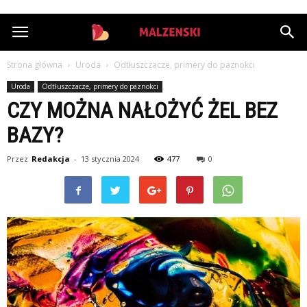
StazMalzenski.pl
Strona główna
Uroda
Odtłuszczacze, primery do paznokci
Uroda
Odtłuszczacze, primery do paznokci
CZY MOŻNA NAŁOŻYĆ ŻEL BEZ
BAZY?
Przez
Redakcja
-
13 stycznia 2024
477
0