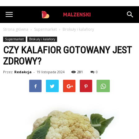
StazMalzenski.pl
Strona główna
Supermarket
Brokuły i kalafiory
Supermarket
Brokuły i kalafiory
CZY KALAFIOR GOTOWANY JEST
ZDROWY?
Przez
Redakcja
-
19 listopada 2024
281
0