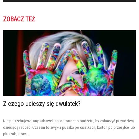
ZOBACZ TEŻ
Z czego ucieszy się dwulatek?
Nie potrzebujesz tony zabawek ani ogromnego budżetu, by zobaczyć prawdziwą
dziecięcą radość. Czasem to zwykła puszka po ciastkach, karton po przesyłce lub
pluszak, który...