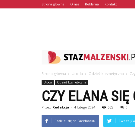
Strona główna
O nas
Reklama
Kontakt
Strona główna
Uroda
Odzież kosmetyczna
Czy
Uroda
Odzież kosmetyczna
CZY ELANA SIĘ 
Przez
Redakcja
-
4 lutego 2024
565
0
Podziel się na Facebooku
Tweet (Ćw