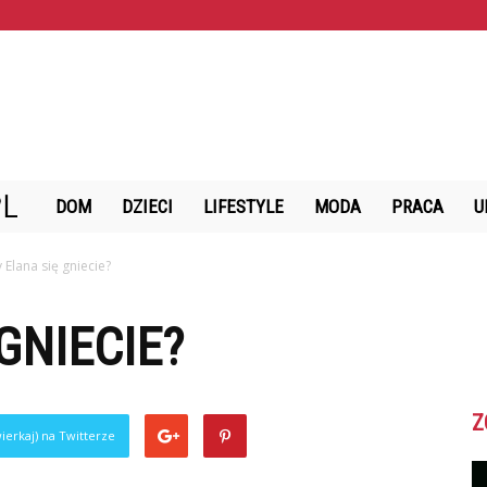
StazMalzenski.pl
DOM
DZIECI
LIFESTYLE
MODA
PRACA
U
 Elana się gniecie?
GNIECIE?
Z
ierkaj) na Twitterze