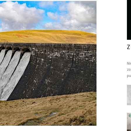
Z
Ni
zo
pu