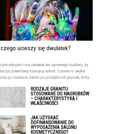
 czego ucieszy się dwulatek?
e potrzebujesz tony zabawek ani ogromnego budżetu, by
baczyć prawdziwą dziecięcą radość. Czasem to zwykła
szka po ciastkach, karton po przesyłce lub pluszak, który...
RODZAJE GRANITU
STOSOWANE DO NAGROBKÓW
– CHARAKTERYSTYKA I
WŁAŚCIWOŚCI
JAK UZYSKAĆ
DOFINANSOWANIE DO
WYPOSAŻENIA SALONU
KOSMETYCZNEGO?