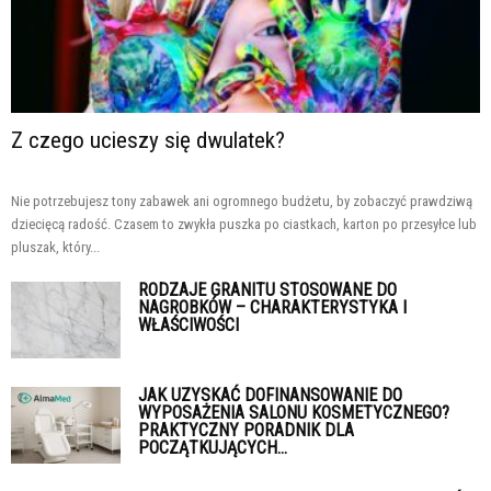
Z czego ucieszy się dwulatek?
Nie potrzebujesz tony zabawek ani ogromnego budżetu, by zobaczyć prawdziwą
dziecięcą radość. Czasem to zwykła puszka po ciastkach, karton po przesyłce lub
pluszak, który...
RODZAJE GRANITU STOSOWANE DO
NAGROBKÓW – CHARAKTERYSTYKA I
WŁAŚCIWOŚCI
JAK UZYSKAĆ DOFINANSOWANIE DO
WYPOSAŻENIA SALONU KOSMETYCZNEGO?
PRAKTYCZNY PORADNIK DLA
POCZĄTKUJĄCYCH...