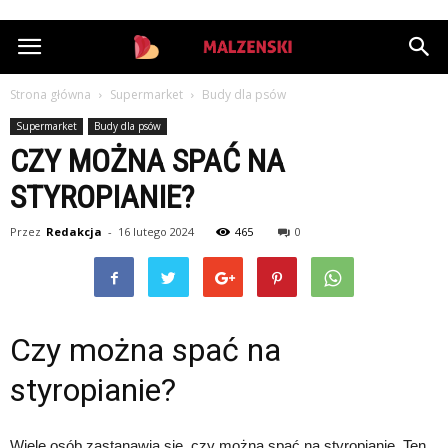
StazMalzenski.pl
Strona główna
Supermarket
Budy dla psów
Supermarket
Budy dla psów
CZY MOŻNA SPAĆ NA
STYROPIANIE?
Przez
Redakcja
-
16 lutego 2024
465
0
Czy można spać na
styropianie?
Wiele osób zastanawia się, czy można spać na styropianie. Ten