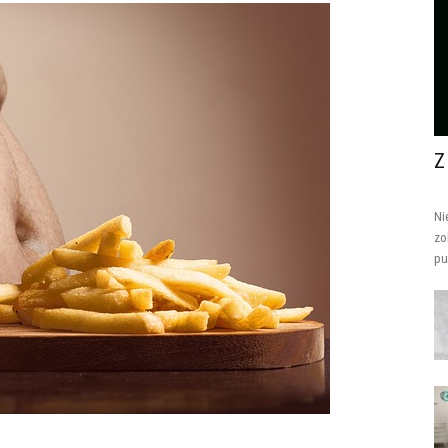
Z
Ni
zo
pu