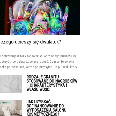
 czego ucieszy się dwulatek?
e potrzebujesz tony zabawek ani ogromnego budżetu, by
baczyć prawdziwą dziecięcą radość. Czasem to zwykła
szka po ciastkach, karton po przesyłce lub pluszak, który...
RODZAJE GRANITU
STOSOWANE DO NAGROBKÓW
– CHARAKTERYSTYKA I
WŁAŚCIWOŚCI
JAK UZYSKAĆ
DOFINANSOWANIE DO
WYPOSAŻENIA SALONU
KOSMETYCZNEGO?