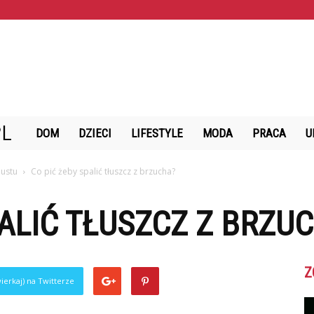
StazMalzenski.pl
DOM
DZIECI
LIFESTYLE
MODA
PRACA
U
iustu
Co pić żeby spalić tłuszcz z brzucha?
PALIĆ TŁUSZCZ Z BRZU
Z
ierkaj) na Twitterze