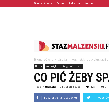
Strona główna
O nas
Reklama
Kontakt
Strona główna
Uroda
Kosmetyki do pielęgnacji b
Uroda
Kosmetyki do pielęgnacji biustu
CO PIĆ ŻEBY S
Przez
Redakcja
-
24 sierpnia 2023
508
0
Podziel się na Facebooku
Tweet (Ćw