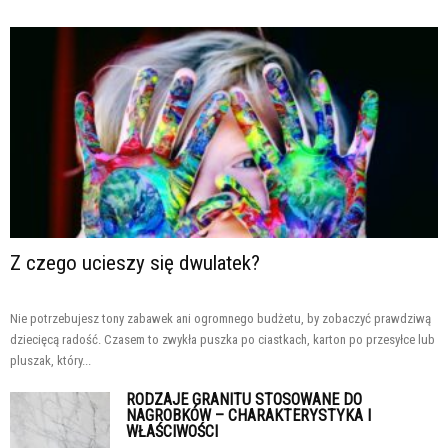
Z czego ucieszy się dwulatek?
Nie potrzebujesz tony zabawek ani ogromnego budżetu, by zobaczyć prawdziwą
dziecięcą radość. Czasem to zwykła puszka po ciastkach, karton po przesyłce lub
pluszak, który...
RODZAJE GRANITU STOSOWANE DO
NAGROBKÓW – CHARAKTERYSTYKA I
WŁAŚCIWOŚCI