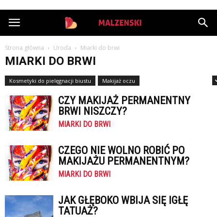
StazMalzenski.pl
Strona główna
Uroda
Miarki do brwi
MIARKI DO BRWI
Kosmetyki do pielęgnacji biustu
Makijaż oczu
Membrany do kriolipolizy
CZY MAKIJAŻ PERMANENTNY
BRWI NISZCZY?
MIARKI DO BRWI
CZEGO NIE WOLNO ROBIĆ PO
MAKIJAŻU PERMANENTNYM?
MIARKI DO BRWI
JAK GŁĘBOKO WBIJA SIĘ IGŁĘ
TATUAŻ?